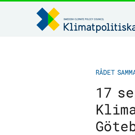
RÅDET SAMM
17 s
Klim
Göte