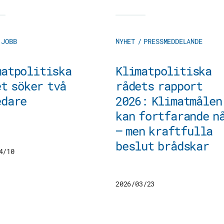
 JOBB
NYHET / PRESSMEDDELANDE
matpolitiska
Klimatpolitiska
t söker två
rådets rapport
edare
2026: Klimatmålen
kan fortfarande n
– men kraftfulla
beslut brådskar
4/10
2026/03/23