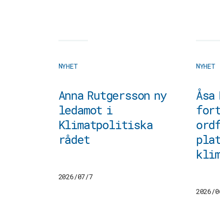
NYHET
NYHET
Anna Rutgersson ny
Åsa
ledamot i
for
Klimatpolitiska
ordf
rådet
plat
kli
2026/07/7
2026/0