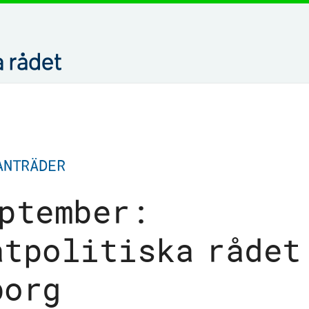
ANTRÄDER
eptember:
atpolitiska rådet
borg