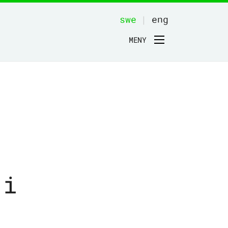
swe
|
eng
MENY
 i