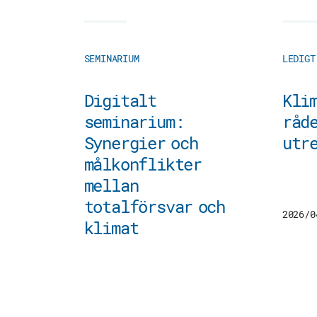
SEMINARIUM
LEDIGT
Digitalt
Kli
seminarium:
råde
Synergier och
utr
målkonflikter
mellan
totalförsvar och
2026/0
klimat