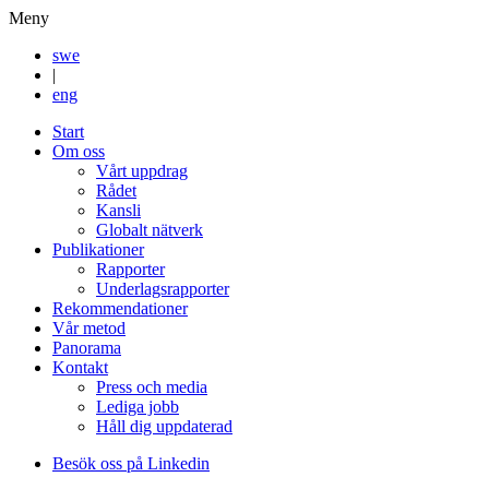
Meny
swe
|
eng
Start
Om oss
Vårt uppdrag
Rådet
Kansli
Globalt nätverk
Publikationer
Rapporter
Underlagsrapporter
Rekommendationer
Vår metod
Panorama
Kontakt
Press och media
Lediga jobb
Håll dig uppdaterad
Besök oss på Linkedin