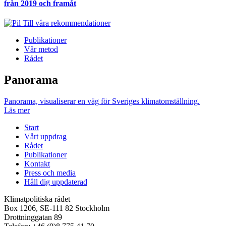
från 2019 och framåt
Till våra rekommendationer
Publikationer
Vår metod
Rådet
Panorama
Panorama, visualiserar en väg för Sveriges klimatomställning.
Läs mer
Start
Vårt uppdrag
Rådet
Publikationer
Kontakt
Press och media
Håll dig uppdaterad
Klimatpolitiska rådet
Box 1206, SE-111 82 Stockholm
Drottninggatan 89