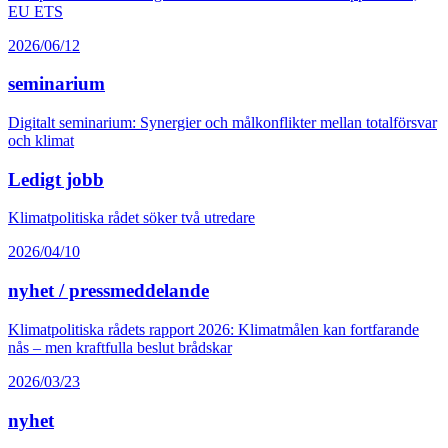
EU ETS
2026/06/12
seminarium
Digitalt seminarium: Synergier och målkonflikter mellan totalförsvar
och klimat
Ledigt jobb
Klimatpolitiska rådet söker två utredare
2026/04/10
nyhet / pressmeddelande
Klimatpolitiska rådets rapport 2026: Klimatmålen kan fortfarande
nås – men kraftfulla beslut brådskar
2026/03/23
nyhet