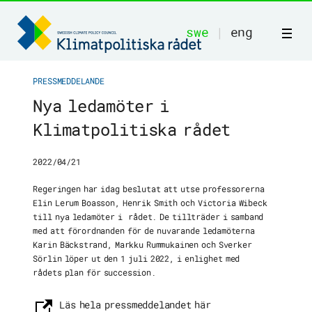
swe
|
eng
PRESSMEDDELANDE
Nya ledamöter i
Klimatpolitiska rådet
Start
2022/04/21
Om oss
Regeringen har idag beslutat att utse professorerna
Elin Lerum Boasson, Henrik Smith och Victoria Wibeck
Publikationer
till nya ledamöter i rådet. De tillträder i samband
med att förordnanden för de nuvarande ledamöterna
Rekommendationer
Karin Bäckstrand, Markku Rummukainen och Sverker
Sörlin löper ut den 1 juli 2022, i enlighet med
rådets plan för succession.
Vår metod
Läs hela pressmeddelandet här