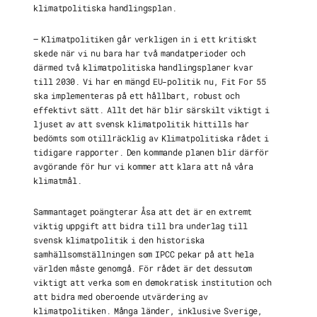
klimatpolitiska handlingsplan.
– Klimatpolitiken går verkligen in i ett kritiskt
skede när vi nu bara har två mandatperioder och
därmed två klimatpolitiska handlingsplaner kvar
till 2030. Vi har en mängd EU-politik nu, Fit For 55
ska implementeras på ett hållbart, robust och
effektivt sätt. Allt det här blir särskilt viktigt i
ljuset av att svensk klimatpolitik hittills har
bedömts som otillräcklig av Klimatpolitiska rådet i
tidigare rapporter. Den kommande planen blir därför
avgörande för hur vi kommer att klara att nå våra
klimatmål.
Sammantaget poängterar Åsa att det är en extremt
viktig uppgift att bidra till bra underlag till
svensk klimatpolitik i den historiska
samhällsomställningen som IPCC pekar på att hela
världen måste genomgå. För rådet är det dessutom
viktigt att verka som en demokratisk institution och
att bidra med oberoende utvärdering av
klimatpolitiken. Många länder, inklusive Sverige,