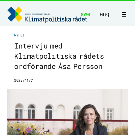
swe
|
eng
NYHET
Intervju med
Klimatpolitiska rådets
Start
ordförande Åsa Persson
Om oss
2023/11/7
Publikationer
Rekommendationer
Vår metod