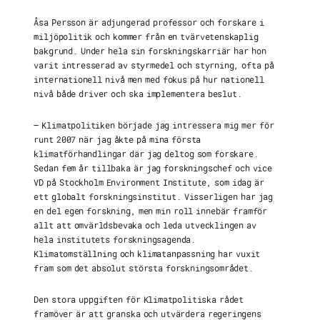
Åsa Persson är adjungerad professor och forskare i
miljöpolitik och kommer från en tvärvetenskaplig
bakgrund. Under hela sin forskningskarriär har hon
varit intresserad av styrmedel och styrning, ofta på
internationell nivå men med fokus på hur nationell
nivå både driver och ska implementera beslut.
– Klimatpolitiken började jag intressera mig mer för
runt 2007 när jag åkte på mina första
klimatförhandlingar där jag deltog som forskare.
Sedan fem år tillbaka är jag forskningschef och vice
VD på Stockholm Environment Institute, som idag är
ett globalt forskningsinstitut. Visserligen har jag
en del egen forskning, men min roll innebär framför
allt att omvärldsbevaka och leda utvecklingen av
hela institutets forskningsagenda.
Klimatomställning och klimatanpassning har vuxit
fram som det absolut största forskningsområdet.
Den stora uppgiften för Klimatpolitiska rådet
framöver är att granska och utvärdera regeringens