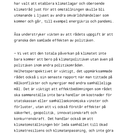
har valt att etablera klimatlagar och oberoende
klimatråd just för att omställningen skulle bli
utmanande i ljuset av andra omvärldshändelser som
kommer och går, till exempel energikris och pandemi.
Åsa understryker vikten av att rådets uppgift är att
granska den samlade effekten av politiken.
– Vi vet att den totala påverkan på klimatet inte
bara kommer att bero på klimatpolitiken utan även på
politiken inom andra politikområden.
Helhetsperspektivet är viktigt, det uppmärksammade
rådet också i sin senaste rapport när man tittade på
målkonflikter och synergier med andra samhälleliga
mål. Det är viktigt att effektbedömningen som rådet
ska sammanställa inte bara handlar om kostnader för
statskassan eller samhällsekonomiska vinster och
förluster, utan att vi också förstår effekter på
säkerhet, geopolitik, innovationskraft och
konkurrenskraft. Det handlar också om att
klimatomställningen bör leda samhället till ökad
klimatresiliens och klimatanpassning, och inte göra