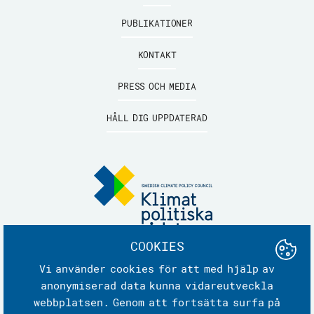
PUBLIKATIONER
KONTAKT
PRESS OCH MEDIA
HÅLL DIG UPPDATERAD
COOKIES
Vi använder cookies för att med hjälp av
Klimatpolitiska rådet
anonymiserad data kunna vidareutveckla
Box 1206, SE-111 82 Stockholm
webbplatsen. Genom att fortsätta surfa på