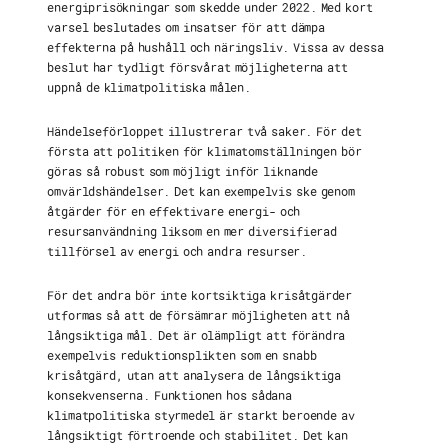
energiprisökningar som skedde under 2022. Med kort
varsel beslutades om insatser för att dämpa
effekterna på hushåll och näringsliv. Vissa av dessa
beslut har tydligt försvårat möjligheterna att
uppnå de klimatpolitiska målen.
Händelseförloppet illustrerar två saker. För det
första att politiken för klimatomställningen bör
göras så robust som möjligt inför liknande
omvärldshändelser. Det kan exempelvis ske genom
åtgärder för en effektivare energi- och
resursanvändning liksom en mer diversifierad
tillförsel av energi och andra resurser.
För det andra bör inte kortsiktiga krisåtgärder
utformas så att de försämrar möjligheten att nå
långsiktiga mål. Det är olämpligt att förändra
exempelvis reduktionsplikten som en snabb
krisåtgärd, utan att analysera de långsiktiga
konsekvenserna. Funktionen hos sådana
klimatpolitiska styrmedel är starkt beroende av
långsiktigt förtroende och stabilitet. Det kan