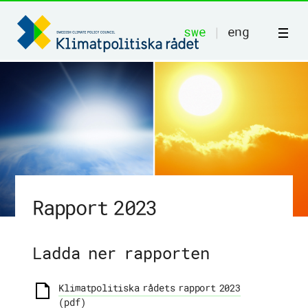
swe
|
eng
Start
Om oss
Rapport 2023
Publikationer
Rekommendationer
Ladda ner rapporten
Vår metod
Klimatpolitiska rådets rapport 2023
(pdf)