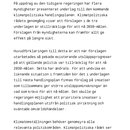
På uppdrag av den tidigare regeringen har flera
myndigheter presenterat underlag till den kommande
klimatpolitiska handlingsplanen. Klimatpolitiska
rådets genomgång visar att förslagen i de tre
underlagen är otillräckliga för att nå 2030-målen.
Förslagen från myndigheterna kan framför allt ge
effekt på längre sikt.
Huvudförklaringen till detta är att när förslagen
utarbetades så pekade existerande utsläppsprognoser
på att gällande politik var tillräcklig för att nå
2030-målen. Detta har ändrats. För att undvika en
liknande situation i framtiden bör det i underlagen
till nästa handlingsplan finnas förslag på insatser
som tillsammans ger större utsläppsminskningar än
vad som krävs för att nå målen. Det skulle ge
regeringen möjlighet att prioritera insatser i
handlingsplanen utifrån politisk inriktning och
oväntade omvärldshändelser.
Klimatomställningen behöver genomsyra alla
relevanta politikområden. Klimatpolitiska rådet ser