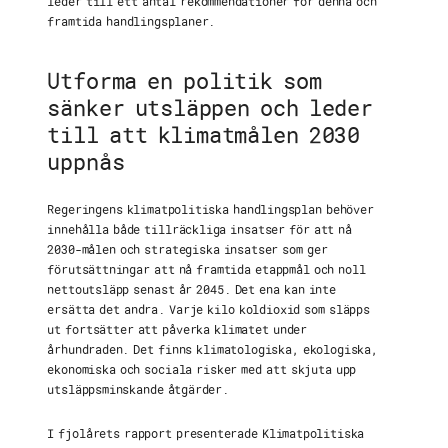
leder till ett antal rekommendationer för denna och
framtida handlingsplaner.
Utforma en politik som
sänker utsläppen och leder
till att klimatmålen 2030
uppnås
Regeringens klimatpolitiska handlingsplan behöver
innehålla både tillräckliga insatser för att nå
2030-målen och strategiska insatser som ger
förutsättningar att nå framtida etappmål och noll
nettoutsläpp senast år 2045. Det ena kan inte
ersätta det andra. Varje kilo koldioxid ­­­som släpps
ut fortsätter att påverka klimatet under
århundraden. Det finns klimatologiska, ekologiska,
ekonomiska och sociala risker med att skjuta upp
utsläppsminskande åtgärder.
I fjolårets rapport presenterade Klimatpolitiska