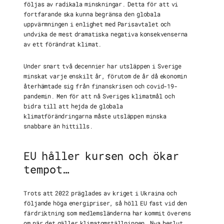
följas av radikala minskningar. Detta för att vi
fortfarande ska kunna begränsa den globala
uppvärmningen i enlighet med Parisavtalet och
undvika de mest dramatiska negativa konsekvenserna
av ett förändrat klimat.
Under snart två decennier har utsläppen i Sverige
minskat varje enskilt år, förutom de år då ekonomin
återhämtade sig från finanskrisen och covid-19-
pandemin. Men för att nå Sveriges klimatmål och
bidra till att hejda de globala
klimatförändringarna måste utsläppen minska
snabbare än hittills.
EU håller kursen och ökar
tempot…
Trots att 2022 präglades av kriget i Ukraina och
följande höga energipriser, så höll EU fast vid den
färdriktning som medlemsländerna har kommit överens
om när det gäller klimatomställningen. Nya beslut