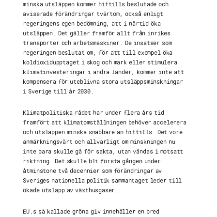
minska utsläppen kommer hittills beslutade och
aviserade förändringar tvärtom, också enligt
regeringens egen bedömning, att i närtid öka
utsläppen. Det gäller framför allt från inrikes
transporter och arbetsmaskiner. De insatser som
regeringen beslutat om, för att till exempel öka
koldioxidupptaget i skog och mark eller stimulera
klimatinvesteringar i andra länder, kommer inte att
kompensera för uteblivna stora utsläppsminskningar
i Sverige till år 2030.
Klimatpolitiska rådet har under flera års tid
framfört att klimatomställningen behöver accelerera
och utsläppen minska snabbare än hittills. Det vore
anmärkningsvärt och allvarligt om minskningen nu
inte bara skulle gå för sakta, utan vändas i motsatt
riktning. Det skulle bli första gången under
åtminstone två decennier som förändringar av
Sveriges nationella politik sammantaget leder till
ökade utsläpp av växthusgaser.
EU:s så kallade gröna giv innehåller en bred