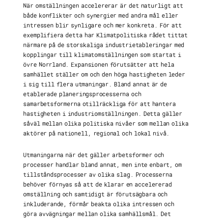
När omställningen accelererar är det naturligt att
både konflikter och synergier med andra mål eller
intressen blir synligare och mer konkreta. För att
exemplifiera detta har Klimatpolitiska rådet tittat
närmare på de storskaliga industrietableringar med
kopplingar till klimatomställningen som startat i
övre Norrland. Expansionen förutsätter att hela
samhället ställer om och den höga hastigheten leder
i sig till flera utmaningar. Bland annat är de
etablerade planeringsprocesserna och
samarbetsformerna otillräckliga för att hantera
hastigheten i industriomställningen. Detta gäller
såväl mellan olika politiska nivåer som mellan olika
aktörer på nationell, regional och lokal nivå.
Utmaningarna när det gäller arbetsformer och
processer handlar bland annat, men inte enbart, om
tillståndsprocesser av olika slag. Processerna
behöver förnyas så att de klarar en accelererad
omställning och samtidigt är förutsägbara och
inkluderande, förmår beakta olika intressen och
göra avvägningar mellan olika samhällsmål. Det